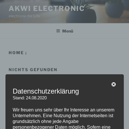
Zum
AKWI ELECTRONIC
Inhalt
electronic for Life
springen
Menü
HOME ;
NICHTS GEFUNDEN
Es sieht so aus, als ob wir nicht das finden konnten,
Datenschutzerklärung
wonach du gesucht hast. Möglicherweise hilft eine
Stand: 24.08.2020
Suche.
Wir freuen uns sehr über Ihr Interesse an unserem
Suche
Unternehmen. Eine Nutzung der Internetseiten ist
Suche
nach:
grundsätzlich ohne jede Angabe
personenbezogener Daten möglich. Sofern eine