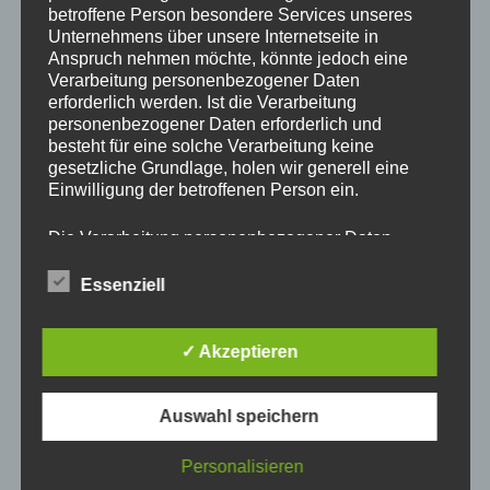
betroffene Person besondere Services unseres
Suche
Suche
Unternehmens über unsere Internetseite in
nach:
Anspruch nehmen möchte, könnte jedoch eine
Verarbeitung personenbezogener Daten
erforderlich werden. Ist die Verarbeitung
NEUESTE KOMMENTARE
personenbezogener Daten erforderlich und
besteht für eine solche Verarbeitung keine
gesetzliche Grundlage, holen wir generell eine
Einwilligung der betroffenen Person ein.
ARCHIV
Die Verarbeitung personenbezogener Daten,
beispielsweise des Namens, der Anschrift, E-Mail-
Adresse oder Telefonnummer einer betroffenen
Essenziell
KATEGORIEN
Person, erfolgt stets im Einklang mit der
Datenschutz-Grundverordnung und in
Übereinstimmung mit den für uns geltenden
✓ Akzeptieren
Keine Kategorien
landesspezifischen Datenschutzbestimmungen.
Mittels dieser Datenschutzerklärung möchte unser
Unternehmen die Öffentlichkeit über Art, Umfang
Auswahl speichern
META
und Zweck der von uns erhobenen, genutzten und
verarbeiteten personenbezogenen Daten
Personalisieren
informieren. Ferner werden betroffene Personen
Anmelden